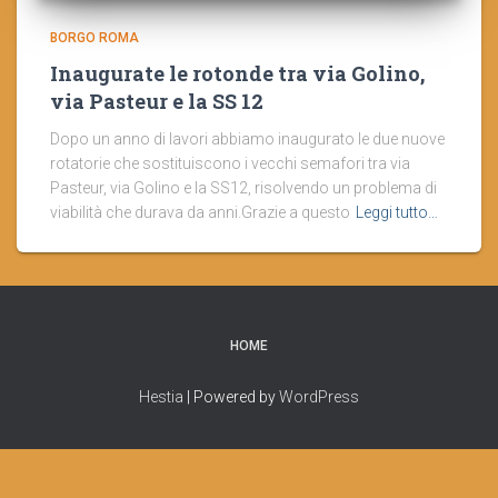
BORGO ROMA
Inaugurate le rotonde tra via Golino,
via Pasteur e la SS 12
Dopo un anno di lavori abbiamo inaugurato le due nuove
rotatorie che sostituiscono i vecchi semafori tra via
Pasteur, via Golino e la SS12, risolvendo un problema di
viabilità che durava da anni.Grazie a questo
Leggi tutto…
HOME
Hestia
| Powered by
WordPress