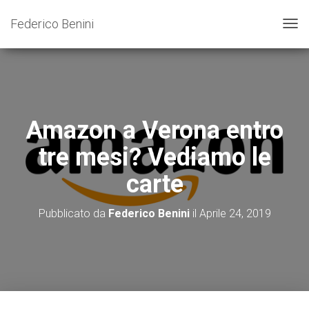
Federico Benini
N
A
V
I
G
A
Z
Amazon a Verona entro
I
O
tre mesi? Vediamo le
N
E
carte
T
O
G
Pubblicato da
Federico Benini
il
Aprile 24, 2019
G
L
E