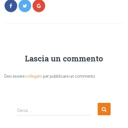
Lascia un commento
Devi essere
collegato
per pubblicare un commento.
R
Cerca …
i
c
e