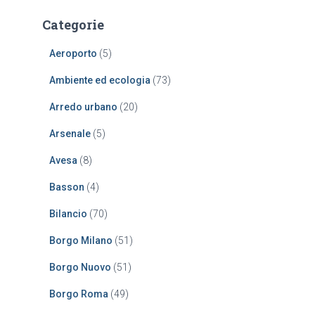
r
Categorie
c
a
Aeroporto
(5)
p
e
Ambiente ed ecologia
(73)
r
:
Arredo urbano
(20)
Arsenale
(5)
Avesa
(8)
Basson
(4)
Bilancio
(70)
Borgo Milano
(51)
Borgo Nuovo
(51)
Borgo Roma
(49)