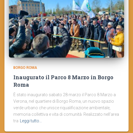
BORGO ROMA
Inaugurato il Parco 8 Marzo in Borgo
Roma
È stato inaugurato sabato 28 marzo il Parco 8 Marzo a
Verona, nel quartiere di Borgo Roma, un nuovo spazio
verde urbano che unisce riqualificazione ambientale,
memoria collettiva e vita di comunità. Realizzato nell’area
tra
Leggi tutto…