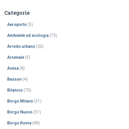
e
r
Categorie
c
a
Aeroporto
(5)
p
e
Ambiente ed ecologia
(73)
r
:
Arredo urbano
(20)
Arsenale
(5)
Avesa
(8)
Basson
(4)
Bilancio
(70)
Borgo Milano
(51)
Borgo Nuovo
(51)
Borgo Roma
(49)