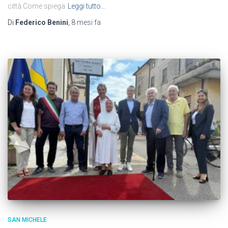
città.Come spiega
Leggi tutto…
Di
Federico Benini
,
8 mesi
fa
SAN MICHELE