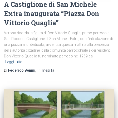
A Castiglione di San Michele
Extra inaugurata “Piazza Don
Vittorio Quaglia”
Verona ricorda la figura di Don Vittorio Quaglia, primo parroco di
San Rocco a Castiglione di San Michele Extra, con l’intitolazione di
una piazza a lui dedicata, avvenuta questa mattina alla presenza
delle autorità cittadine, della comunità parrocchiale e dei residenti.
Don Vittorio Quaglia fu nominato parroco nel 1959 dal
Leggi tutto…
Di
Federico Benini
,
11 mesi
fa