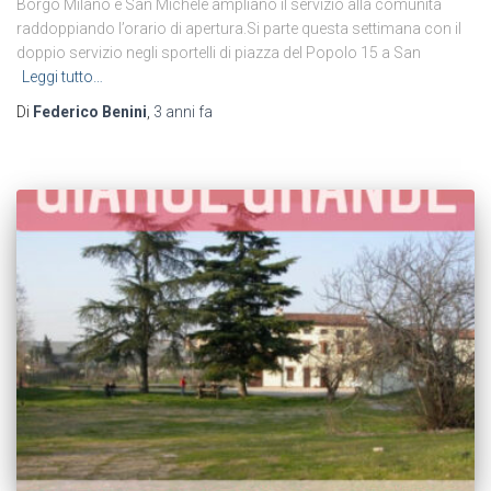
Borgo Milano e San Michele ampliano il servizio alla comunità
raddoppiando l’orario di apertura.Si parte questa settimana con il
doppio servizio negli sportelli di piazza del Popolo 15 a San
Leggi tutto…
Di
Federico Benini
,
3 anni
fa