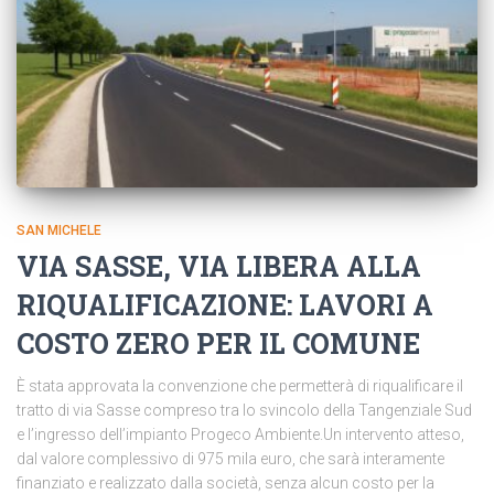
SAN MICHELE
VIA SASSE, VIA LIBERA ALLA
RIQUALIFICAZIONE: LAVORI A
COSTO ZERO PER IL COMUNE
È stata approvata la convenzione che permetterà di riqualificare il
tratto di via Sasse compreso tra lo svincolo della Tangenziale Sud
e l’ingresso dell’impianto Progeco Ambiente.Un intervento atteso,
dal valore complessivo di 975 mila euro, che sarà interamente
finanziato e realizzato dalla società, senza alcun costo per la