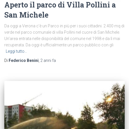
Aperto il parco di Villa Pollini a
San Michele
Da oggi a Verona c’è un Parco in più per i suoi cittadini. 2.400 mq di
verde nel parco comunale di villa Pollini nel cuore di San Michele.
Un’area entrata nelle disponibilità del comune nel 1998 e da lì mai
recuperata. Da oggi è ufficialmente un parco pubblico con gli
Leggi tutto…
Di
Federico Benini
,
2 anni
fa