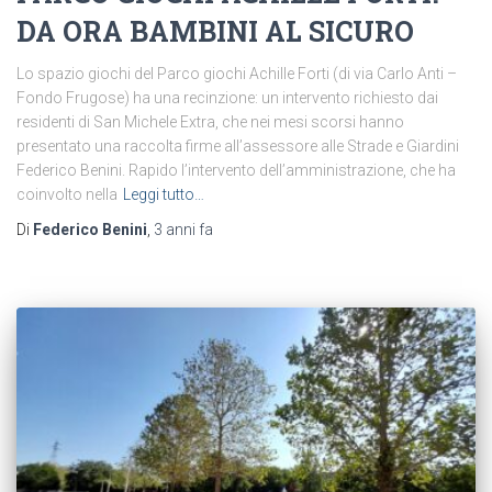
DA ORA BAMBINI AL SICURO
Lo spazio giochi del Parco giochi Achille Forti (di via Carlo Anti –
Fondo Frugose) ha una recinzione: un intervento richiesto dai
residenti di San Michele Extra, che nei mesi scorsi hanno
presentato una raccolta firme all’assessore alle Strade e Giardini
Federico Benini. Rapido l’intervento dell’amministrazione, che ha
coinvolto nella
Leggi tutto…
Di
Federico Benini
,
3 anni
fa