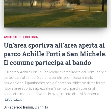
AMBIENTE ED ECOLOGIA
Un’area sportiva all’area aperta al
parco Achille Forti a San Michele.
Il comune partecipa al bando
E’ il parco ‘Achille Forti’ a San Michele l’area scelta dal Comune per
partecipare al bando ‘Sport nei parchi’, promosso a livello
nazionale dal Dipartimento per lo Sport con l’obiettivo di realizzare
nuove aree sportive attrezzate all’interno di parchi comunali
pubblici in modo da favorire lo svolgimento di attività motoria
Leggi tutto…
Di
Federico Benini
,
2 anni
fa