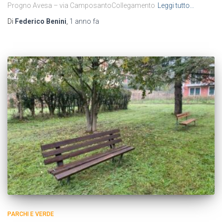
Progno Avesa – via CamposantoCollegamento
Leggi tutto…
Di
Federico Benini
,
1 anno
fa
PARCHI E VERDE