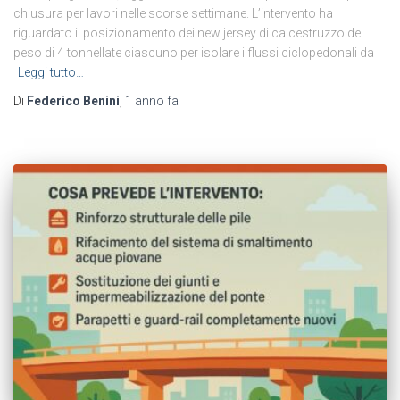
chiusura per lavori nelle scorse settimane. L’intervento ha
riguardato il posizionamento dei new jersey di calcestruzzo del
peso di 4 tonnellate ciascuno per isolare i flussi ciclopedonali da
Leggi tutto…
Di
Federico Benini
,
1 anno
fa