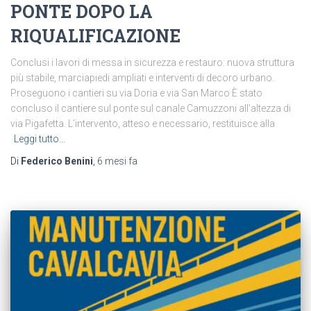
PONTE DOPO LA
RIQUALIFICAZIONE
Conclusi i lavori di messa in sicurezza e restauro: nuova struttura
più stabile, marciapiedi ampliati e interventi di decoro urbano.
Proseguono i cantieri su via Doria e via San Marco È stato
concluso il cantiere sul ponte sul canale Camuzzoni all’altezza di
via Pigafetta. L’intervento, atteso e necessario, restituisce alla
Leggi tutto…
Di
Federico Benini
,
6 mesi
fa