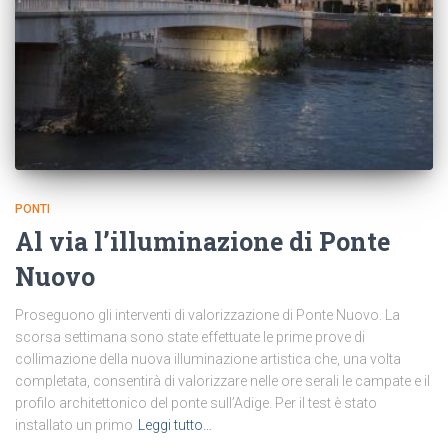
PONTI
Al via l’illuminazione di Ponte
Nuovo
Proseguono gli interventi di valorizzazione di Ponte Nuovo. La
scorsa settimana sono state effettuate le prime prove di
collimazione della nuova illuminazione artistica che, una volta
completata, consentirà di valorizzare nelle ore serali le campate e il
profilo architettonico del ponte sull’Adige. Per il test è stato
installato un primo
Leggi tutto…