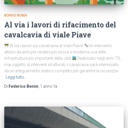
BORGO ROMA
Al via i lavori di rifacimento del
cavalcavia di viale Piave
Al via i lavori sul cavalcavia di Viale Piave!
Un intervento
atteso da anni per rendere più sicura e moderna una delle
infrastrutture più importanti della città.
Realizzato negli anni ‘70,
mai oggetto di interventi strutturali, il cavalcavia sarà interessato
da un adeguamento statico completo per garantire la sicurezza
Leggi tutto…
Di
Federico Benini
,
1 anno
fa