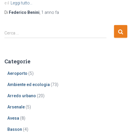
e il
Leggi tutto…
Di
Federico Benini
,
1 anno
fa
R
Cerca …
i
c
e
r
Categorie
c
a
Aeroporto
(5)
p
e
Ambiente ed ecologia
(73)
r
:
Arredo urbano
(20)
Arsenale
(5)
Avesa
(8)
Basson
(4)