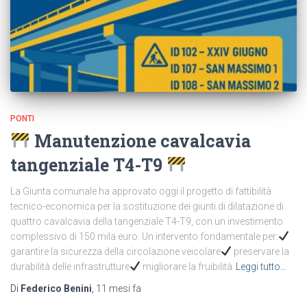
PONTI
Manutenzione cavalcavia
tangenziale T4-T9
La Giunta comunale ha approvato oggi il progetto di fattibilità
tecnico-economica per la sostituzione dei giunti di dilatazione di
quattro cavalcavia della tangenziale T4-T9, con un investimento
complessivo di 150 mila euro. Un intervento fondamentale per:
garantire la sicurezza della circolazione veicolare
preservare la
durabilità delle infrastrutture
migliorare la fruibilità
Leggi tutto…
Di
Federico Benini
,
11 mesi
fa