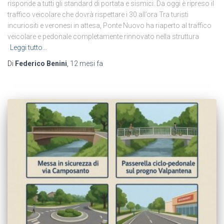
risponde a tutti gli standard di portata e sismici. Da oggi è ripreso il
traffico veicolare che dovrà rispettare i 30 all’ora Tra turisti
incuriositi e veronesi in attesa, Ponte Nuovo ha riaperto al traffico
veicolare e pedonale completamente rinnovato nella struttura
Leggi tutto…
Di
Federico Benini
,
12 mesi
fa