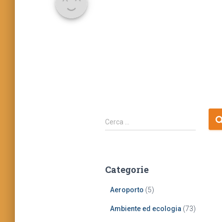
R
Cerca …
i
c
e
r
Categorie
c
a
Aeroporto
(5)
p
e
Ambiente ed ecologia
(73)
r