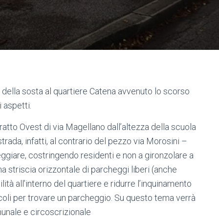
 della sosta al quartiere Catena avvenuto lo scorso
 aspetti.
ratto Ovest di via Magellano dall’altezza della scuola
strada, infatti, al contrario del pezzo via Morosini –
eg
giare, costringendo residenti e non a gironzolare a
na striscia orizzontale di parcheggi liberi (anche
bilità all’interno del quartiere e ridurre l’inquinamento
coli per trovare un parcheggio. Su questo tema verrà
unale e circoscrizionale