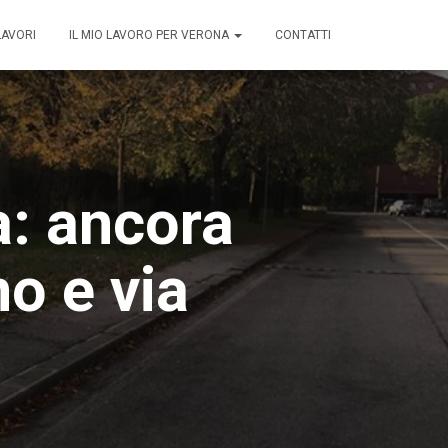
LAVORI
IL MIO LAVORO PER VERONA
CONTATTI
a: ancora
no e via