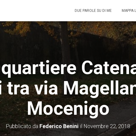
DUE PAROLE SU DI ME
MAPPA 
 quartiere Caten
 tra via Magella
Mocenigo
Pubblicato da
Federico Benini
il
Novembre 22, 2018