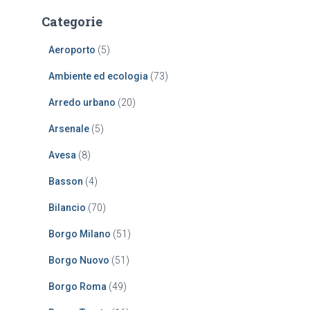
r
Categorie
c
a
Aeroporto
(5)
p
e
Ambiente ed ecologia
(73)
r
:
Arredo urbano
(20)
Arsenale
(5)
Avesa
(8)
Basson
(4)
Bilancio
(70)
Borgo Milano
(51)
Borgo Nuovo
(51)
Borgo Roma
(49)