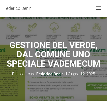
Federico Benini
N
A
V
I
G
A
Z
GESTIONE DEL VERDE,
I
O
DAL COMUNE UNO
N
E
SPECIALE VADEMECUM
T
O
G
Pubblicato da
Federico Benini
il
Giugno 12, 2025
G
L
E