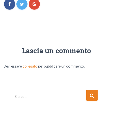
Lascia un commento
Devi essere
collegato
per pubblicare un commento.
R
Cerca …
i
c
e