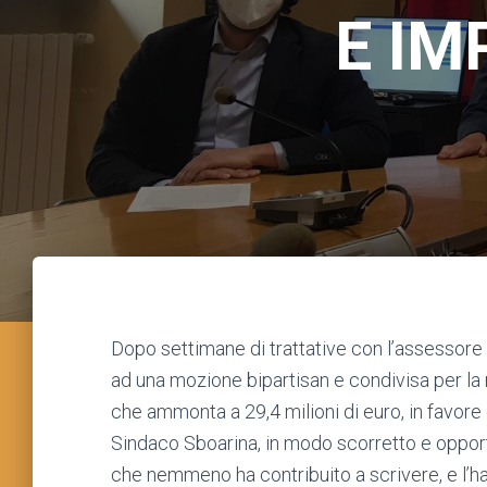
E IM
Dopo settimane di trattative con l’assessore a
ad una mozione bipartisan e condivisa per la 
che ammonta a 29,4 milioni di euro, in favore d
Sindaco Sboarina, in modo scorretto e opportu
che nemmeno ha contribuito a scrivere, e l’h