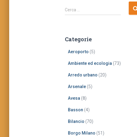
R
Cerca …
i
c
e
r
Categorie
c
a
Aeroporto
(5)
p
e
Ambiente ed ecologia
(73)
r
:
Arredo urbano
(20)
Arsenale
(5)
Avesa
(8)
Basson
(4)
Bilancio
(70)
Borgo Milano
(51)