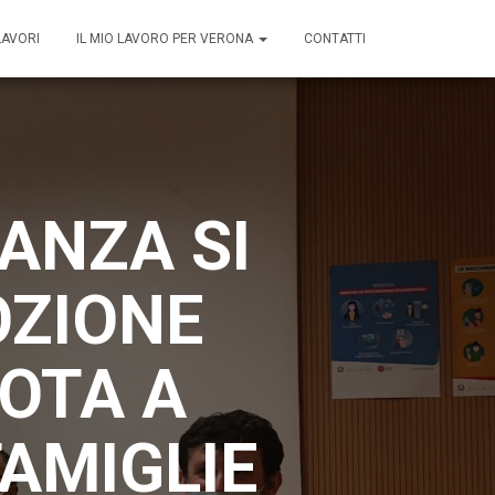
LAVORI
IL MIO LAVORO PER VERONA
CONTATTI
ANZA SI
OZIONE
UOTA A
FAMIGLIE