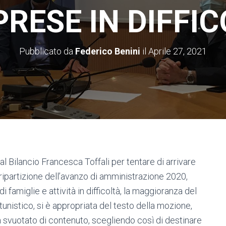
PRESE IN DIFFIC
Pubblicato da
Federico Benini
il
Aprile 27, 2021
l Bilancio Francesca Toffali per tentare di arrivare
ripartizione dell’avanzo di amministrazione 2020,
i famiglie e attività in difficoltà, la maggioranza del
nistico, si è appropriata del testo della mozione,
a svuotato di contenuto, scegliendo così di destinare