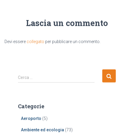
Lascia un commento
Devi essere
collegato
per pubblicare un commento.
R
Cerca …
i
c
e
r
Categorie
c
a
Aeroporto
(5)
p
e
Ambiente ed ecologia
(73)