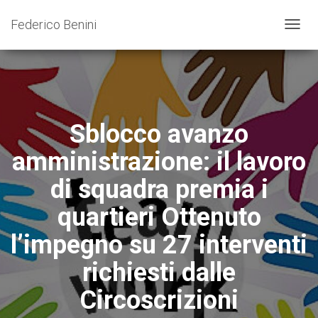
Federico Benini
N
A
V
I
G
A
Z
Sblocco avanzo
I
O
amministrazione: il lavoro
N
E
di squadra premia i
T
O
quartieri Ottenuto
G
G
l’impegno su 27 interventi
L
E
richiesti dalle
Circoscrizioni