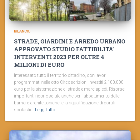
BILANCIO
STRADE, GIARDINI E ARREDO URBANO
APPROVATO STUDIO FATTIBILITA’
INTERVENTI 2023 PER OLTRE 4
MILIONI DI EURO
Interessato tutto il territorio cittadino, con lavori
programmati nelle otto Circoscrizioni.Investiti 2.100.000
euro per la sistemazione di strade e marciapiedi. Risorse
importanti riconosciute anche per l’abbattimento delle
barriere architettoniche, e la riqualificazione di cortili
scolastici
Leggi tutto…