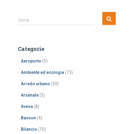
R
Cerca …
i
c
e
r
Categorie
c
a
Aeroporto
(5)
p
e
Ambiente ed ecologia
(73)
r
:
Arredo urbano
(20)
Arsenale
(5)
Avesa
(8)
Basson
(4)
Bilancio
(70)