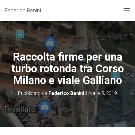
Federico Benini
N
A
V
I
G
A
Z
Raccolta firme per una
I
O
turbo rotonda tra Corso
N
E
Milano e viale Galliano
T
O
G
Pubblicato da
Federico Benini
il
Aprile 5, 2019
G
L
E