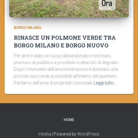
BORGO MILANO
RINASCE UN POLMONE VERDE TRA
BORGO MILANO E BORGO NUOVO
Per anni è stato un luogo abbandonato e recintato,
precluso al pubblico e possibile ricettacolo di degrado.
Dopo l’intervento dell’amministrazione è diventato una
piccola oasi verde accessibile all’interno del quartiere.
Parliamo dell’area di proprietà comunale
Leggi tutto…
HOME
Hestia
| Powered by
WordPress