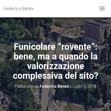
Federico Benini
N
A
V
I
G
A
Z
Funicolare “rovente”:
I
O
bene, ma a quando la
N
E
valorizzazione
T
O
complessiva del sito?
G
G
L
Pubblicato da
Federico Benini
il
Luglio 2, 2018
E