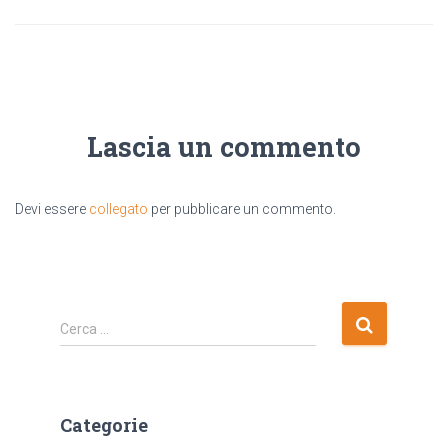
Lascia un commento
Devi essere
collegato
per pubblicare un commento.
R
Cerca …
i
c
e
r
Categorie
c