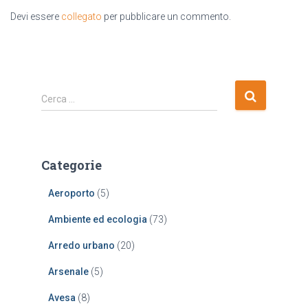
Devi essere
collegato
per pubblicare un commento.
R
Cerca …
i
c
e
r
Categorie
c
a
Aeroporto
(5)
p
e
Ambiente ed ecologia
(73)
r
:
Arredo urbano
(20)
Arsenale
(5)
Avesa
(8)