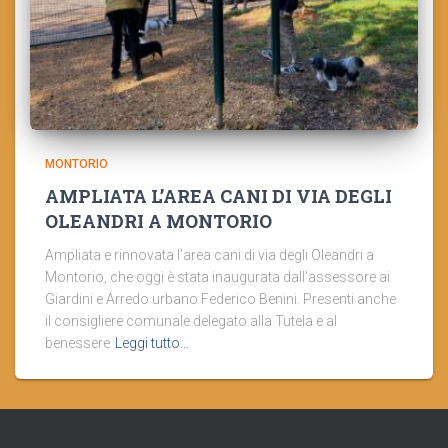
MONTORIO
AMPLIATA L’AREA CANI DI VIA DEGLI
OLEANDRI A MONTORIO
Ampliata e rinnovata l’area cani di via degli Oleandri a
Montorio, che oggi è stata inaugurata dall’assessore ai
Giardini e Arredo urbano Federico Benini. Presenti anche
il consigliere comunale delegato alla Tutela e al
benessere
Leggi tutto…