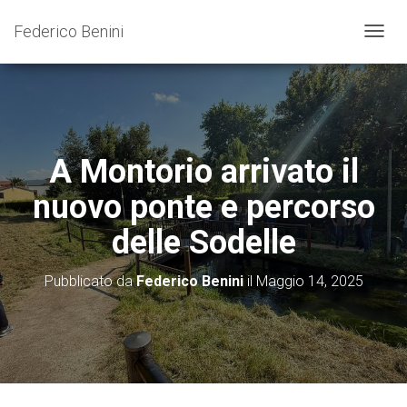
Federico Benini
N
A
V
I
G
A
Z
A Montorio arrivato il
I
O
nuovo ponte e percorso
N
E
delle Sodelle
T
O
G
Pubblicato da
Federico Benini
il
Maggio 14, 2025
G
L
E