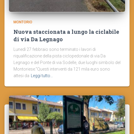
MONTORIO
Nuova staccionata a lungo la ciclabile
di via Da Legnago
Lunedì 27 febbraio sono terminato i lavori di
riqualificazione della pista ciclopedonale di via Da
Legnago e del Ponte di via Sodelle, due luoghi simbolo del
Montoriese.“Questi interventi da 121 mila euro sono
attesi da
Leggi tutto…