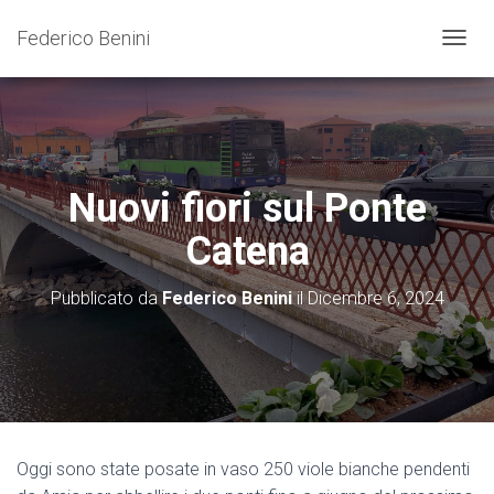
Federico Benini
N
A
V
I
G
A
Z
Nuovi fiori sul Ponte
I
O
Catena
N
E
T
Pubblicato da
Federico Benini
il
Dicembre 6, 2024
O
G
G
L
E
Oggi sono state posate in vaso 250 viole bianche pendenti