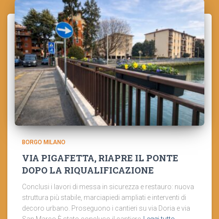
BORGO MILANO
VIA PIGAFETTA, RIAPRE IL PONTE
DOPO LA RIQUALIFICAZIONE
Conclusi i lavori di messa in sicurezza e restauro: nuova
struttura più stabile, marciapiedi ampliati e interventi di
decoro urbano. Proseguono i cantieri su via Doria e via
San Marco È stato concluso il cantiere
Leggi tutto…