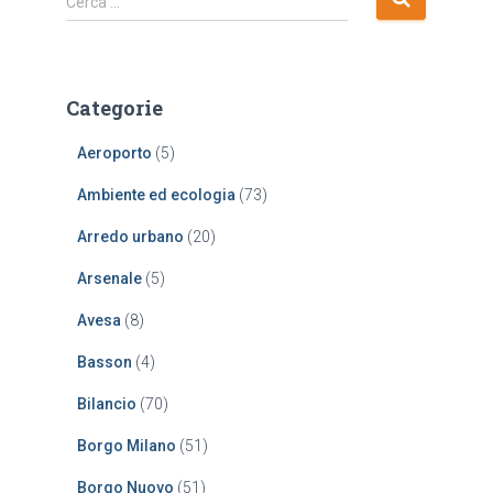
Cerca …
i
c
e
r
Categorie
c
a
Aeroporto
(5)
p
e
Ambiente ed ecologia
(73)
r
:
Arredo urbano
(20)
Arsenale
(5)
Avesa
(8)
Basson
(4)
Bilancio
(70)
Borgo Milano
(51)
Borgo Nuovo
(51)