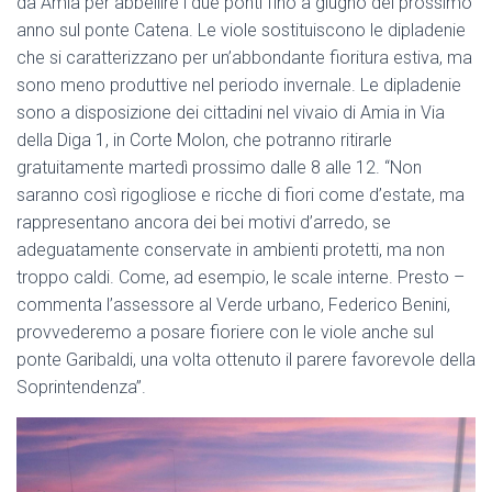
da Amia per abbellire i due ponti fino a giugno del prossimo
anno sul ponte Catena. Le viole sostituiscono le dipladenie
che si caratterizzano per un’abbondante fioritura estiva, ma
sono meno produttive nel periodo invernale. Le dipladenie
sono a disposizione dei cittadini nel vivaio di Amia in Via
della Diga 1, in Corte Molon, che potranno ritirarle
gratuitamente martedì prossimo dalle 8 alle 12. “Non
saranno così rigogliose e ricche di fiori come d’estate, ma
rappresentano ancora dei bei motivi d’arredo, se
adeguatamente conservate in ambienti protetti, ma non
troppo caldi. Come, ad esempio, le scale interne. Presto –
commenta l’assessore al Verde urbano, Federico Benini,
provvederemo a posare fioriere con le viole anche sul
ponte Garibaldi, una volta ottenuto il parere favorevole della
Soprintendenza”.