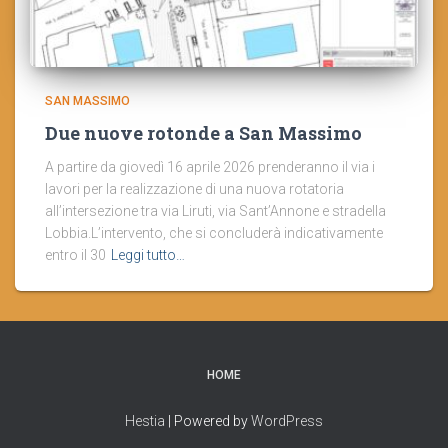
SAN MASSIMO
Due nuove rotonde a San Massimo
A partire da giovedì 16 aprile 2026 prenderanno il via i
lavori per la realizzazione di una nuova rotatoria
all’intersezione tra via Liruti, via Sant’Annone e stradella
Lobbia.L’intervento, che si concluderà indicativamente
entro il 30
Leggi tutto…
HOME
Hestia
| Powered by
WordPress