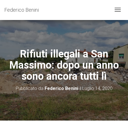
Federico Benini
N
A
V
I
G
A
Z
Rifiuti illegali a San
I
O
Massimo: dopo un anno
N
E
sono ancora tutti lì
T
O
G
Pubblicato da
Federico Benini
il
Luglio 14, 2020
G
L
E