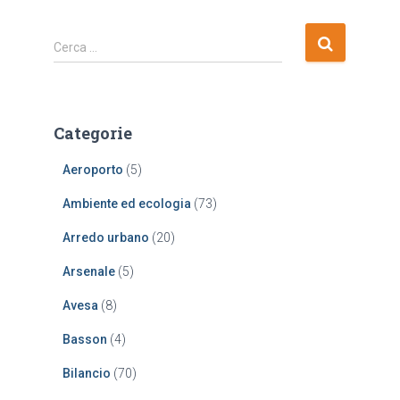
R
Cerca …
i
c
e
r
Categorie
c
a
Aeroporto
(5)
p
e
Ambiente ed ecologia
(73)
r
:
Arredo urbano
(20)
Arsenale
(5)
Avesa
(8)
Basson
(4)
Bilancio
(70)