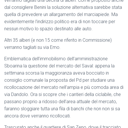
verranno tagliati una decina di alberi. Come proposto anche
dal consigliere Benini la soluzione alternativa sarebbe stata
quella di prevedere un allargamento del marciapiede. Ma
evidentemente l’indirizzo politico era di non toccare per
nessun motivo lo spazio destinato alle auto.
Altri 35 alberi (e non 15 come riferito in Commissione)
verranno tagliati su via Emo.
Emblematica dell’immobilismo dell’amministrazione
Sboarina la questione del mercato del Saval: appena la
settimana scorsa la maggioranza aveva bocciato in
consiglio comunale la proposta del Pd per studiare una
ricollocazione del mercato nell’ampia e più comoda area di
via Dandolo. Ora si scopre che i cantieri della ciclabile, che
passano proprio a ridosso dell’area attuale del mercato,
faranno sloggiare tutta una fila di banchi che non non si sa
ancora dove verranno ricollocati.
Trascurato anche il quartiere di San Zeno, dove il tracciato