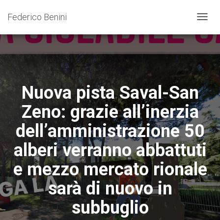
Federico Benini
N
A
V
I
G
A
Z
Nuova pista Saval-San
I
O
Zeno: grazie all’inerzia
N
E
dell’amministrazione 50
T
O
alberi verranno abbattuti
G
G
e mezzo mercato rionale
L
E
sarà di nuovo in
subbuglio