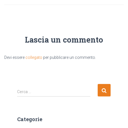
Lascia un commento
Devi essere
collegato
per pubblicare un commento.
R
Cerca …
i
c
e
r
Categorie
c
a