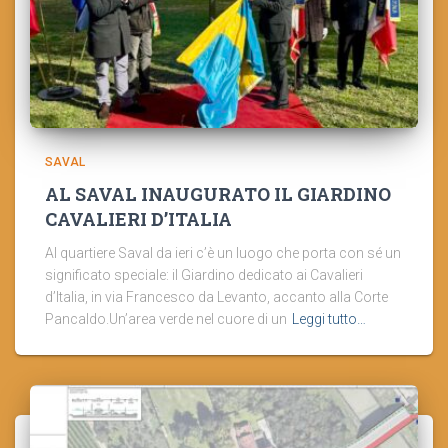
SAVAL
AL SAVAL INAUGURATO IL GIARDINO
CAVALIERI D’ITALIA
Al quartiere Saval da ieri c’è un luogo che porta con sé un
significato speciale: il Giardino dedicato ai Cavalieri
d’Italia, in via Francesco da Levanto, accanto alla Corte
Pancaldo.Un’area verde nel cuore di un
Leggi tutto…