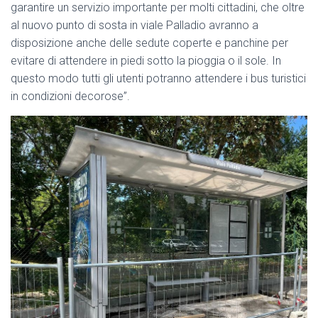
garantire un servizio importante per molti cittadini, che oltre
al nuovo punto di sosta in viale Palladio avranno a
disposizione anche delle sedute coperte e panchine per
evitare di attendere in piedi sotto la pioggia o il sole. In
questo modo tutti gli utenti potranno attendere i bus turistici
in condizioni decorose”.