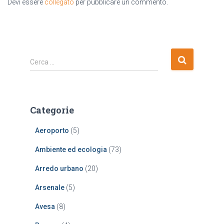
Devi essere
collegato
per pubblicare un commento.
R
Cerca …
i
c
e
r
Categorie
c
a
Aeroporto
(5)
p
e
Ambiente ed ecologia
(73)
r
:
Arredo urbano
(20)
Arsenale
(5)
Avesa
(8)