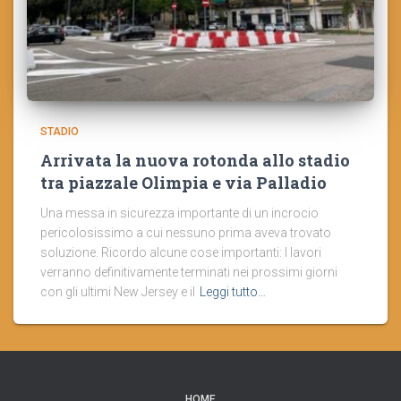
STADIO
Arrivata la nuova rotonda allo stadio
tra piazzale Olimpia e via Palladio
Una messa in sicurezza importante di un incrocio
pericolosissimo a cui nessuno prima aveva trovato
soluzione. Ricordo alcune cose importanti: I lavori
verranno definitivamente terminati nei prossimi giorni
con gli ultimi New Jersey e il
Leggi tutto…
HOME