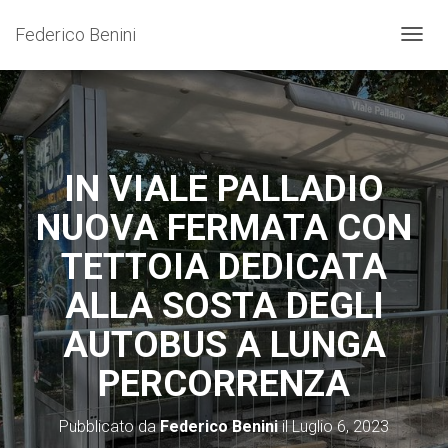
Federico Benini
N
A
V
I
G
A
Z
IN VIALE PALLADIO
I
O
NUOVA FERMATA CON
N
E
TETTOIA DEDICATA
T
O
ALLA SOSTA DEGLI
G
G
AUTOBUS A LUNGA
L
E
PERCORRENZA
Pubblicato da
Federico Benini
il
Luglio 6, 2023