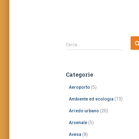
R
Cerca …
i
c
e
r
Categorie
c
a
Aeroporto
(5)
p
e
Ambiente ed ecologia
(73)
r
:
Arredo urbano
(20)
Arsenale
(5)
Avesa
(8)