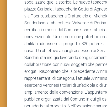
sodalizzare quella storica. Le nuove tabacch
piazza Garibaldi, tabaccheria Gottardi Agnese
via Poerio, tabaccheria Grattacielo di Michele
Scuderlando, tabaccheria Valverde di Perina M
certificati emessi dal Comune sono stati circa
convenzionate. Un numero che potrebbe cres
abilitati aderissero al progetto, 320 potenzial
casa. Un obiettivo a cui gli assessori ai Ser
Sandrini stanno già lavorando congiuntamente, 
collaborazione con nuovi soggetti che permet
erogati. Riscontrato che la precedente Ammin
rappresentanti di categoria, l’attuale Amminis
esercenti veronesi titolari di un’edicola o di 
ampliamento della convenzione. L’appuntame
pubblica organizzata dal Comune in cui gli es
per aderire al progetto. Nell’occasione sarann