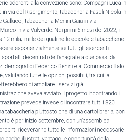
erie aderenti alla convezione sono: Compagni Luca in
 in via del Risorgimento, tabaccheria Fasoli Nicola in
 Gallucci, tabaccheria Menini Gaia in via
arco in via Valverde. Nei primi 6 mesi del 2022, i
 12 mila, mille dei quali nelle edicole e tabaccherie
cere esponenzialmente se tutti gli esercenti
i sportelli decentrati dell’anagrafe a due passi da
vizi demografici Federico Benini e al Commercio Italo
valutando tutte le opzioni possibili, tra cui la
terebbero di ampliare i servizi già
istrazione aveva avviato il progetto incontrando i
trazione prevede invece di incontrare tutti i 320
una tabaccheria piuttosto che di una cartolibreria, con
nto è per inizio settembre, con un’assemblea
ercenti riceveranno tutte le informazioni necessarie
o anche illustrati vantaggi e opportunità della