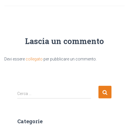
Lascia un commento
Devi essere
collegato
per pubblicare un commento.
R
Cerca …
i
c
e
r
Categorie
c