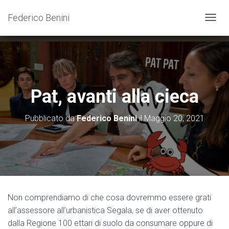
Federico Benini
N
A
V
I
G
A
Z
Pat, avanti alla cieca
I
O
N
Pubblicato da
Federico Benini
il
Maggio 20, 2021
E
T
O
G
G
L
E
Non comprendiamo di che cosa dovremmo essere grati
all’assessore all’urbanistica Segala, se di aver ottenuto
dalla Regione 100 ettari di suolo da consumare oppure di