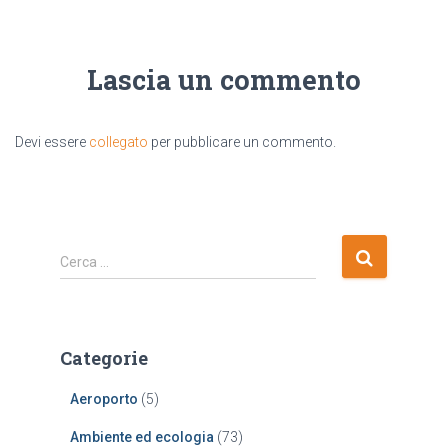
Lascia un commento
Devi essere
collegato
per pubblicare un commento.
R
Cerca …
i
c
e
r
Categorie
c
a
Aeroporto
(5)
p
e
Ambiente ed ecologia
(73)