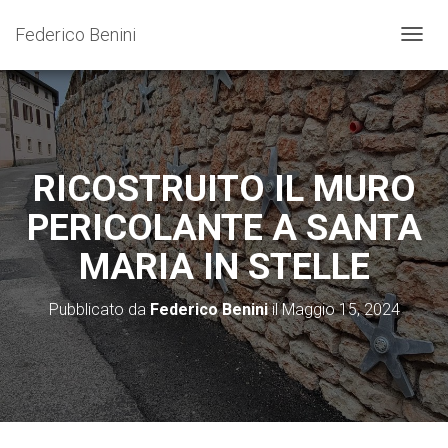
Federico Benini
N
A
V
I
G
A
Z
RICOSTRUITO IL MURO
I
O
PERICOLANTE A SANTA
N
E
MARIA IN STELLE
T
O
G
Pubblicato da
Federico Benini
il
Maggio 15, 2024
G
L
E