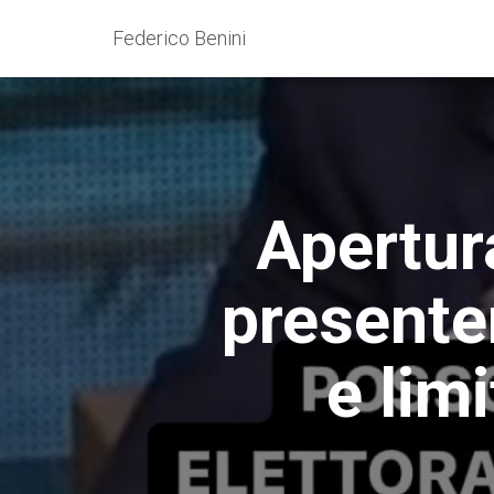
Federico Benini
Apertur
presenter
e lim