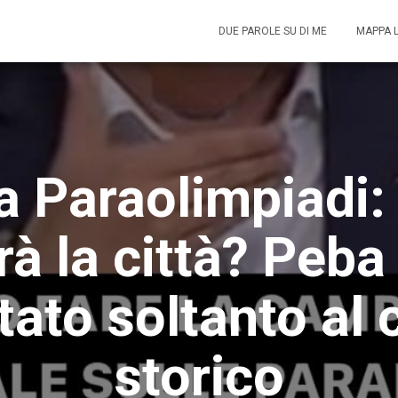
DUE PAROLE SU DI ME
MAPPA 
a Paraolimpiadi:
à la città? Peba 
itato soltanto al 
storico