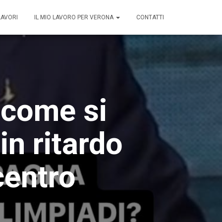
LAVORI
IL MIO LAVORO PER VERONA
CONTATTI
 come si
in ritardo
centro