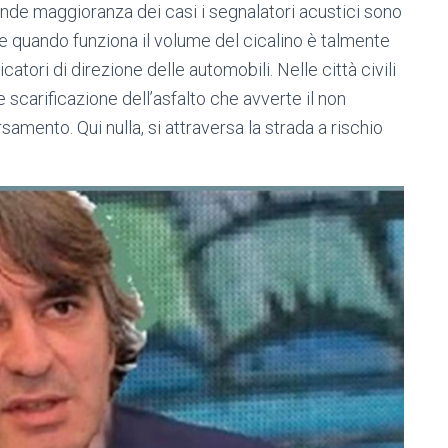
rande maggioranza dei casi i segnalatori acustici sono
e quando funziona il volume del cicalino è talmente
atori di direzione delle automobili. Nelle città civili
e scarificazione dell’asfalto che avverte il non
samento. Qui nulla, si attraversa la strada a rischio