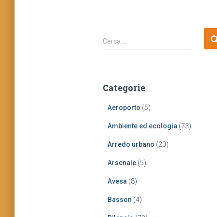
R
Cerca …
i
c
e
r
Categorie
c
a
Aeroporto
(5)
p
e
Ambiente ed ecologia
(73)
r
:
Arredo urbano
(20)
Arsenale
(5)
Avesa
(8)
Basson
(4)