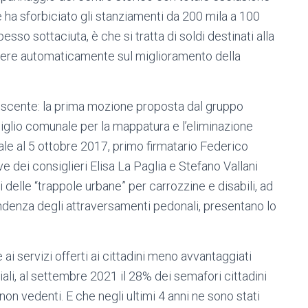
ne ha sforbiciato gli stanziamenti da 200 mila a 100
esso sottaciuta, è che si tratta di soldi destinati alla
idere automaticamente sul miglioramento della
uscente: la prima mozione proposta dal gruppo
glio comunale per la mappatura e l’eliminazione
isale al 5 ottobre 2017, primo firmatario Federico
e dei consiglieri Elisa La Paglia e Stefano Vallani
delle “trappole urbane” per carrozzine e disabili, ad
ndenza degli attraversamenti pedonali, presentano lo
e ai servizi offerti ai cittadini meno avvantaggiati
ali, al settembre 2021 il 28% dei semafori cittadini
on vedenti. E che negli ultimi 4 anni ne sono stati