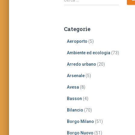
Cerca …
i
c
e
r
Categorie
c
a
Aeroporto
(5)
p
e
Ambiente ed ecologia
(73)
r
:
Arredo urbano
(20)
Arsenale
(5)
Avesa
(8)
Basson
(4)
Bilancio
(70)
Borgo Milano
(51)
Borgo Nuovo
(51)