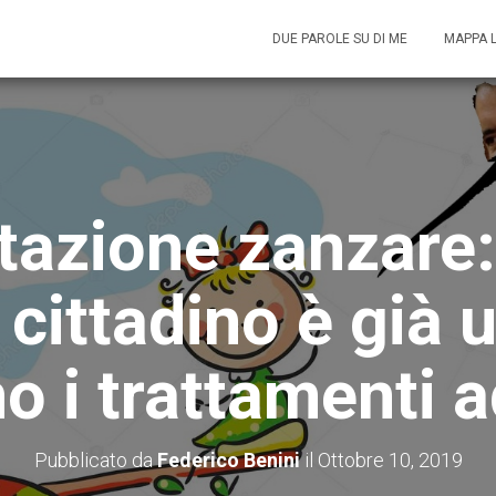
DUE PAROLE SU DI ME
MAPPA 
tazione zanzare:
cittadino è già u
 i trattamenti ad
Pubblicato da
Federico Benini
il
Ottobre 10, 2019