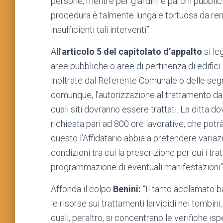
persone, mentre per giardini e parchi pubblic
procedura è talmente lunga e tortuosa da ren
insufficienti tali interventi”.
All’
articolo 5 del capitolato d’appalto
si le
aree pubbliche o aree di pertinenza di edifici
inoltrate dal Referente Comunale o delle segna
comunque, l’autorizzazione al trattamento d
quali siti dovranno essere trattati. La ditta 
richiesta pari ad 800 ore lavorative, che po
questo l’Affidatario abbia a pretendere variaz
condizioni tra cui la prescrizione per cui i tr
programmazione di eventuali manifestazioni”
Affonda il colpo
Benini:
“Il tanto acclamato b
le risorse sui trattamenti larvicidi nei tombi
quali, peraltro, si concentrano le verifiche isp