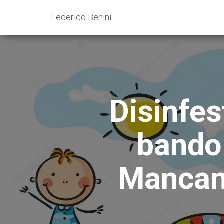
Federico Benini
Disinfes
bando 
Mancano