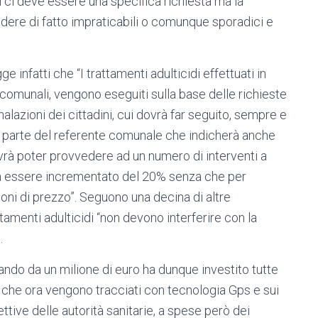
i ci deve essere una specifica richiesta ma la
dere di fatto impraticabili o comunque sporadici e
gge infatti che “I trattamenti adulticidi effettuati in
 comunali, vengono eseguiti sulla base delle richieste
lazioni dei cittadini, cui dovrà far seguito, sempre e
a parte del referente comunale che indicherà anche
dovrà poter provvedere ad un numero di interventi a
trà essere incrementato del 20% senza che per
ioni di prezzo”. Seguono una decina di altre
attamenti adulticidi “non devono interferire con la
.
ando da un milione di euro ha dunque investito tutte
ni, che ora vengono tracciati con tecnologia Gps e sui
ettive delle autorità sanitarie, a spese però dei