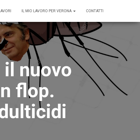
LAVORI
IL MIO LAVORO PER VERONA
CONTATTI
 il nuovo
n flop.
ulticidi