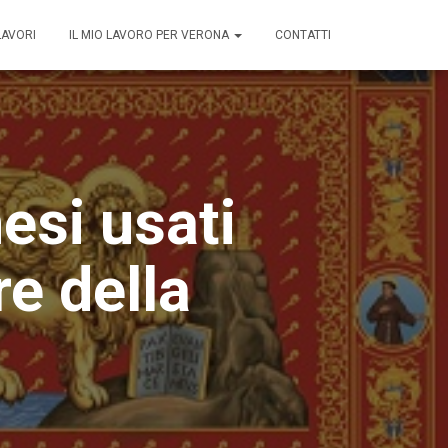
LAVORI
IL MIO LAVORO PER VERONA
CONTATTI
nesi usati
e della