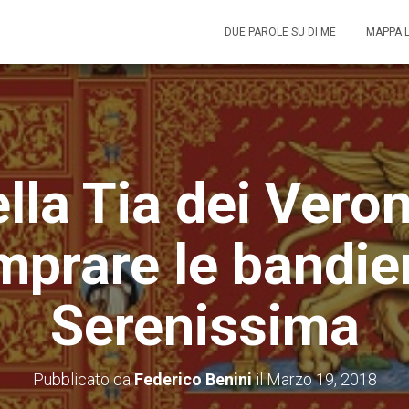
DUE PAROLE SU DI ME
MAPPA 
ella Tia dei Vero
mprare le bandier
Serenissima
Pubblicato da
Federico Benini
il
Marzo 19, 2018