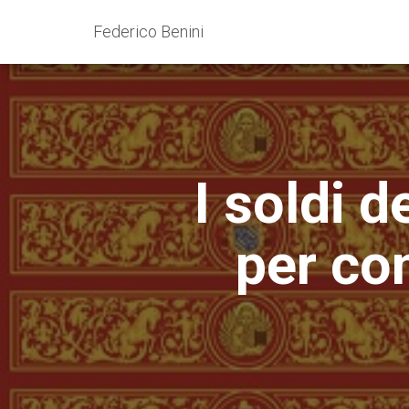
Federico Benini
I soldi d
per co