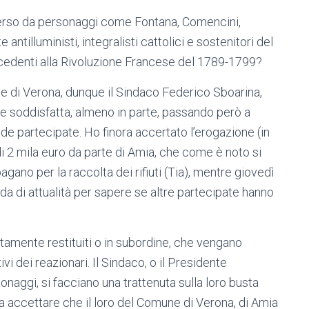
iverso da personaggi come Fontana, Comencini,
ntilluministi, integralisti cattolici e sostenitori del
recedenti alla Rivoluzione Francese del 1789-1799?
e di Verona, dunque il Sindaco Federico Sboarina,
nte soddisfatta, almeno in parte, passando però a
nde partecipate. Ho finora accertato l’erogazione (in
i 2 mila euro da parte di Amia, che come è noto si
pagano per la raccolta dei rifiuti (Tia), mentre giovedì
 di attualità per sapere se altre partecipate hanno
atamente restituiti o in subordine, che vengano
vi dei reazionari. Il Sindaco, o il Presidente
onaggi, si facciano una trattenuta sulla loro busta
na accettare che il loro del Comune di Verona, di Amia