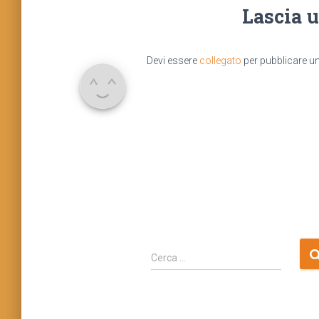
Lascia 
Devi essere
collegato
per pubblicare 
R
Cerca …
i
c
e
r