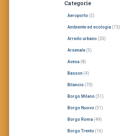
Categorie
c
a
Aeroporto
(5)
p
e
Ambiente ed ecologia
(73)
r
:
Arredo urbano
(20)
Arsenale
(5)
Avesa
(8)
Basson
(4)
Bilancio
(70)
Borgo Milano
(51)
Borgo Nuovo
(51)
Borgo Roma
(49)
Borgo Trento
(16)