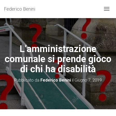
Federico Benini
N
A
V
I
G
A
Z
L’amministrazione
I
O
comunale si prende gioco
N
E
di chi ha disabilità
T
O
G
Pubblicato da
Federico Benini
il
Giugno 7, 2019
G
L
E