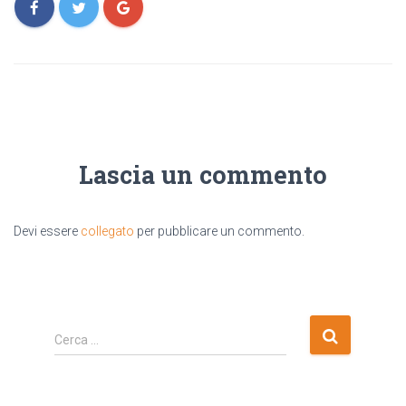
Lascia un commento
Devi essere
collegato
per pubblicare un commento.
R
Cerca …
i
c
e