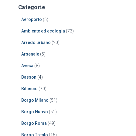
r
Categorie
c
a
Aeroporto
(5)
p
e
Ambiente ed ecologia
(73)
r
:
Arredo urbano
(20)
Arsenale
(5)
Avesa
(8)
Basson
(4)
Bilancio
(70)
Borgo Milano
(51)
Borgo Nuovo
(51)
Borgo Roma
(49)
Borgo Trento
(16)