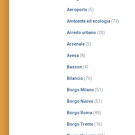
a
Aeroporto
(5)
p
e
Ambiente ed ecologia
(73)
r
:
Arredo urbano
(20)
Arsenale
(5)
Avesa
(8)
Basson
(4)
Bilancio
(70)
Borgo Milano
(51)
Borgo Nuovo
(51)
Borgo Roma
(49)
Borgo Trento
(16)