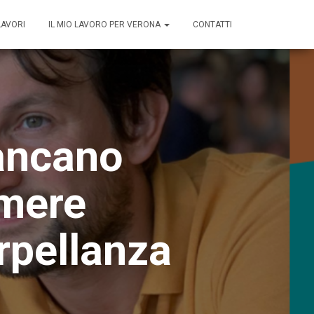
LAVORI
IL MIO LAVORO PER VERONA
CONTATTI
mancano
amere
rpellanza