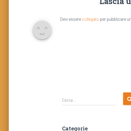
Lascia 
Devi essere
collegato
per pubblicare 
R
Cerca …
i
c
e
r
Categorie
c