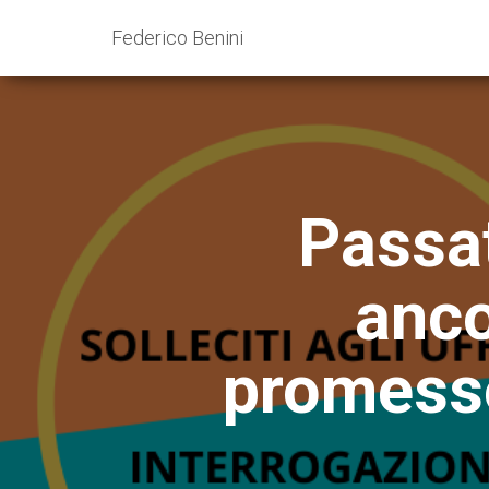
Federico Benini
Passat
anco
promesse